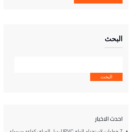
البحث
البحث
احدث الاخبار
7 خطوات لاستخدام الواح UPVC بديل الصاج بكفاءة وسهولة