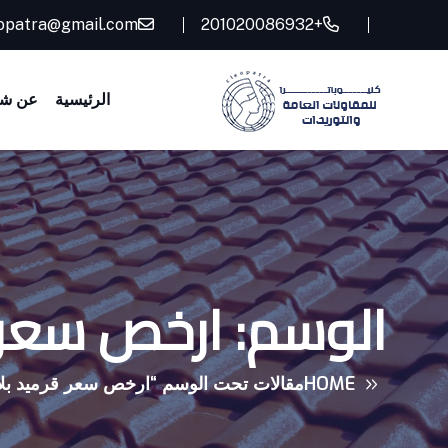
opatra@gmail.com
+201020086932
الرئيسية
عن شر
الوسم:
ارخص سعر 
HOME
مقالات تحت الوسم “ارخص سعر قرميد بل