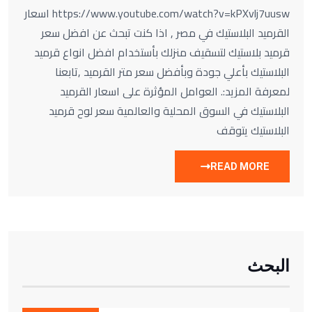
https://www.youtube.com/watch?v=kPXvlj7uusw اسعار
القرميد البلاستيك في مصر , اذا كنت تبحث عن افضل سعر
قرميد بلاستيك لتسقيف منزلك بأستخدام افضل انواع قرميد
البلاستيك بأعلي جودة وبأفضل سعر متر القرميد ,تابعنا
لمعرفة المزيد:. العوامل المؤثرة على اسعار القرميد
البلاستيك في السوق المحلية والعالمية سعر لوح قرميد
البلاستيك يتوقف
READ MORE
البحث