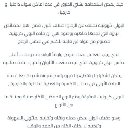
حيث يمكن استخدامه بشتي الطرق في عدة اماكن سواء داخليآ او
خارجيآ .
البولي كربونيت تختلف عن الزجاج اختلاف كبير , فمن اهم الخصائص
البارزة التي نجدها ظاهره بوضوح هي ان مادة البولي كربونيت
مصنوع من مواد غير قابلة للكسر علي عكس الزجاج
الذي يجب التعامل معاه بحرص وايضآ الوانه محدودة جدآ على
عكس الواح كربونيت الذي نجده متعدد الألوان بأعتباره مادة صناعية
يمكن تشكيلها وتقطيعها فهو يتسم بمرونة شديدة جعلت منه
المادة الأولي في مجال التكسية والتغطية الداخلية والخارجية ,
البولي كربونيت المفرغة يعتبر النوع المفضل الأكثر صلابة ومتانة ما
بين الأنواع
وهو خفيف الوزن يمكن حمله ونقله وتخزينه بمنتهي السهولة
وتركيبه لا يكلف الكثير من الجهد والوقت