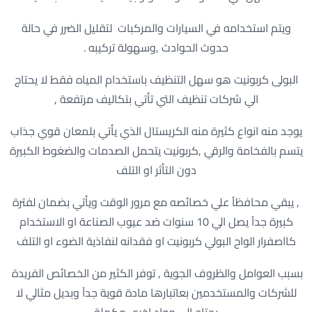
ويتم استخدامه في السيارات والمركبات لتقليل الضرر في حالة
حدوث الحوادث ,وسهولة تركيبه .
البولى كربونيت هو سهل التنظيف باستخدام المياه فقط لا يحتاج
الي شركات تنظيف التي تأتي بتكاليف مرتفعة ,
يوجد منه انواع كثيرة منه الكريستال الذي يأتي بلمعان قوي جذاب
يتسم بالفخامة والرقي ,كربونيت يتحمل الصدمات والضغوط الكبيرة
دون التأثر او التلف
, يبقي محافظآ علي خصائصه مع مرور الوقت ويأتي بضمان لفترة
كبيرة جدآ يصل الي 10 سنوات ضد عيوب الصناعة او الاستخدام
كااصفرار الواح البولي كربونيت او فقدانه لنفاذية الضوء او التلف
بسبب العوامل والظروف الجوية , توفر الكثير من الخصائص الفريدة
للشركات والمستخدمين بعاتبارها مادة قوية جدآ وبديل مثالي لا