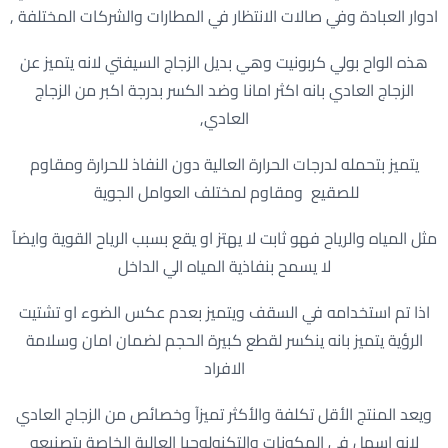
ادوار العبادة وفي صالات الانتظار في المطارات والشركات المختلفة ,
هذه الواح بولي كربونيت وهي بديل الزجاج السيفتي لانه يتميز عن
الزجاج العادي بانه اكثر امانا وضد الكسر بدرجة اكبر من الزجاج
العادي,
يتميز بتحمله لدرجات الحرارة العالية دون النفاذ للحرارة ومقاوم
للصقيع ومقاوم لمختلف العوامل الجوية
مثل المياه والرياح فهو ثابت لا يهتز او يقع بسبب الرياح القوية وايضآ
لا يسمح بنفاذية المياه الي الداخل
اذا تم استخدامه في السقف ويتميز بعدم عكس الضوء او تشتيت
الرؤية يتميز بانه ينكسر لقطع كبيرة الحجم لضمان امان وسلامة
الافراد
ويعد المنتج الأقل تكلفة والأكثر تميزآ وخصائص من الزجاج العادي
لانه اسهل في المكونات والتكنولوجيا العالية الخاصة بتصنيعه