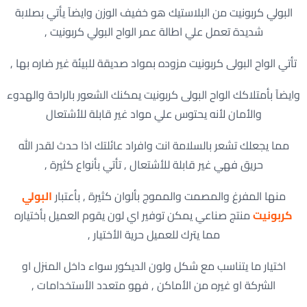
البولي كربونيت من البلاستيك هو خفيف الوزن وايضآ يأتي بصلابة
شديدة تعمل علي اطالة عمر الواح البولي كربونيت ,
تأتي الواح البولى كربونيت مزوده بمواد صديقة للبيئة غير ضاره بها ,
وايضآ بأمتلاكك الواح البولى كربونيت يمكنك الشعور بالراحة والهدوء
والأمان لأنه يحتوس علي مواد غير قابلة للأشتعال
مما يجعلك تشعر بالسلامة انت وافراد عائلتك اذا حدث لقدر الله
حريق فهي غير قابلة للأشتعال , تأتي بأنواع كثيرة ,
منها المفرغ والمصمت والمموج بألوان كثيرة , بأعتبار
البولي
كربونيت
منتج صناعي يمكن توفير اي لون يقوم العميل بأختياره
مما يترك للعميل حرية الأختيار ,
اختيار ما يتناسب مع شكل ولون الديكور سواء داخل المنزل او
الشركة او غيره من الأماكن , فهو متعدد الأستخدامات ,