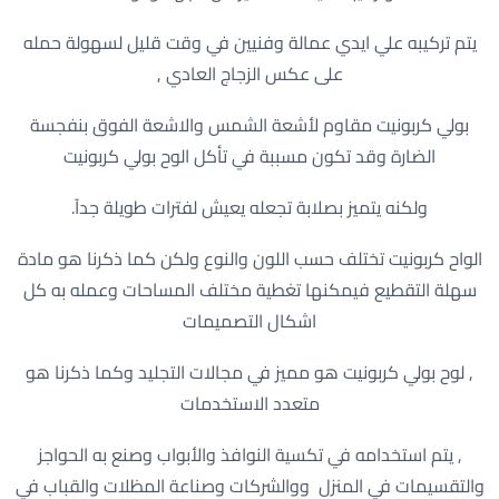
يتم تركيبه علي ايدي عمالة وفنيين في وقت قليل لسهولة حمله
على عكس الزجاج العادي ,
بولي كربونيت مقاوم لأشعة الشمس والاشعة الفوق بنفجسة
الضارة وقد تكون مسببة في تأكل الوح بولي كربونيت
ولكنه يتميز بصلابة تجعله يعيش لفترات طويلة جدآ.
الواح كربونيت تختلف حسب اللون والنوع ولكن كما ذكرنا هو مادة
سهلة التقطيع فيمكنها تغطية مختلف المساحات وعمله به كل
اشكال التصميمات
, لوح بولي كربونيت هو مميز في مجالات التجليد وكما ذكرنا هو
متعدد الاستخدمات
, يتم استخدامه في تكسية النوافذ والأبواب وصنع به الحواجز
والتقسيمات في المنزل ووالشركات وصناعة المظلات والقباب في